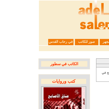
جهر
صور للكاتب
في رحاب القدس
الكاتب في سطور
ح في
كتب وروايات