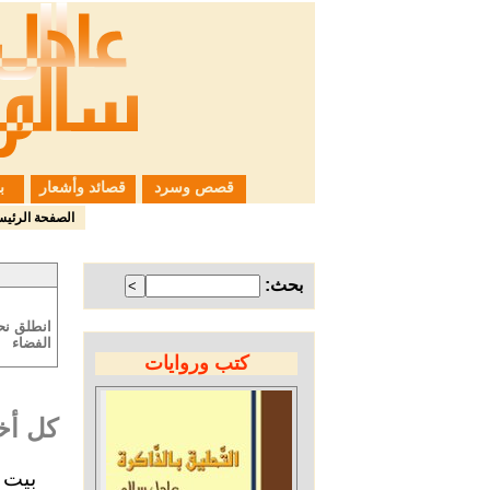
قصص وسرد
قصائد وأشعار
ب
الصفحة الرئيس
بحث:
انطلق نح
الفضاء
كتب وروايات
كل أخب
بيت 