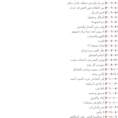
مرحبا بكم في ضيافة عادل سالم
من الظلام لنور الحق قد عدتُ
البدو الرحل
أشكال وعقول
دم الشهداء
ولى زمن اليسار واليمين
لا يرون أبعد مما تراه عيونهم
اللهو والحساب
فكرة
لماذا نضحك؟؟
طل العمر مرة وراح
أحلام العشاق
وإنني البحر في أحشائه عجب
يزورني كل يوم
الحب يموت وينتحر العشاق
كأنني يمناه
إلى الشاعر عزت السيد أحمد
يا بلادي يا سليبة
باقة ورد
صديق وخصم
إياك والغرور
لا تبالغ في محبتك!
بحر الذكريات
لا تيأس
لا تحاكموا الناس على أشكالهم