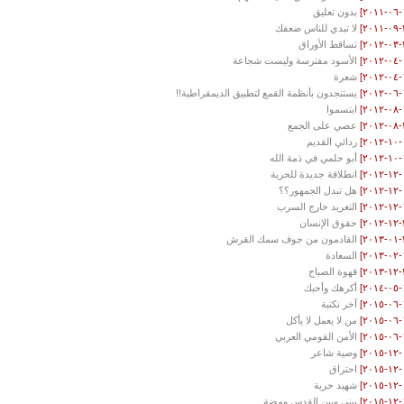
بدون تعليق
لا تبدي للناس ضعفك
تساقط الأوراق
الأسود مفترسة وليست شجاعة
شعرة
يستنجدون بأنظمة القمع لتطبيق الديمقراطية!!
ابتسموا
عصي على الجمع
ردائي القديم
أبو حلمي في ذمة الله
انطلاقة جديدة للحرية
هل تبدل الجمهور؟؟
التغريد خارج السرب
حقوق الإنسان
القادمون من جوف سمك القرش
السعادة
قهوة الصباح
أكرهك وأحبك
آخر نكتبة
من لا يعمل لا يأكل
الأمن القومي العربي
وصية شاعر
احتراق
شهيد حرية
بيني وبين القدس ومضة