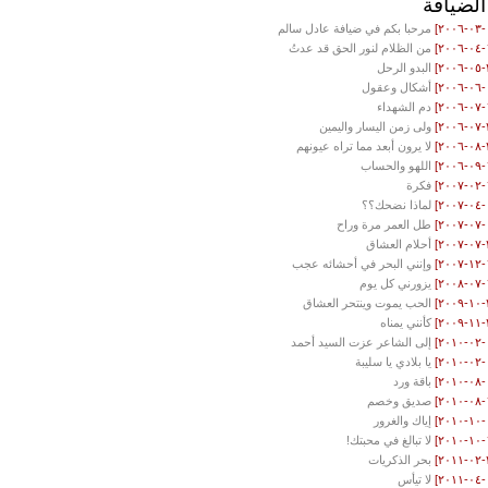
الضيافة
مرحبا بكم في ضيافة عادل سالم
من الظلام لنور الحق قد عدتُ
البدو الرحل
أشكال وعقول
دم الشهداء
ولى زمن اليسار واليمين
لا يرون أبعد مما تراه عيونهم
اللهو والحساب
فكرة
لماذا نضحك؟؟
طل العمر مرة وراح
أحلام العشاق
وإنني البحر في أحشائه عجب
يزورني كل يوم
الحب يموت وينتحر العشاق
كأنني يمناه
إلى الشاعر عزت السيد أحمد
يا بلادي يا سليبة
باقة ورد
صديق وخصم
إياك والغرور
لا تبالغ في محبتك!
بحر الذكريات
لا تيأس