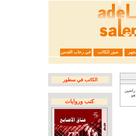
جهر
صور للكاتب
في رحاب القدس
الكاتب في سطور
 راضين
هو
كتب وروايات