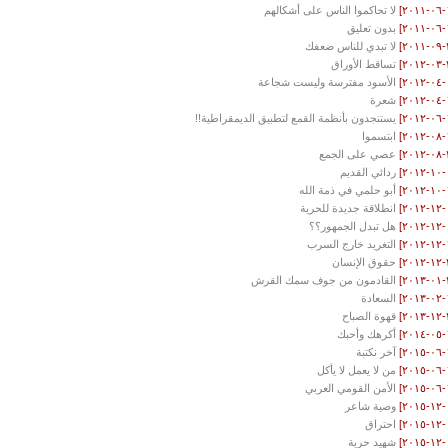
لا تحاكموا الناس على أشكالهم
بدون تعليق
لا تبدي للناس ضعفك
تساقط الأوراق
الأسود مفترسة وليست شجاعة
شعرة
يستنجدون بأنظمة القمع لتطبيق الديمقراطية!!
ابتسموا
عصي على الجمع
ردائي القديم
أبو حلمي في ذمة الله
انطلاقة جديدة للحرية
هل تبدل الجمهور؟؟
التغريد خارج السرب
حقوق الإنسان
القادمون من جوف سمك القرش
السعادة
قهوة الصباح
أكرهك وأحبك
آخر نكتبة
من لا يعمل لا يأكل
الأمن القومي العربي
وصية شاعر
احتراق
شهيد حرية