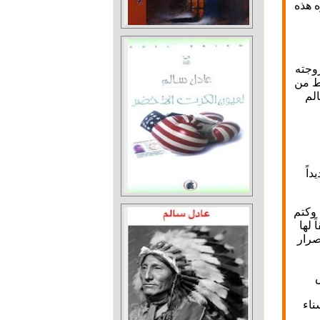
ه هذه
زوجته
ط من
الم
اً
 وكتم
 لها
صرار
ناء