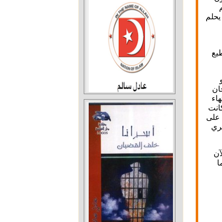
يحلم
يع
ان
عد الانتهاء
كانت
 على
ري
آن
ا