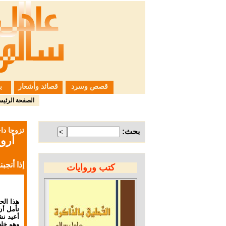
قصص وسرد
قصائد وأشعار
ب
الصفحة الرئيس
تزوجا دا
بحث:
أرو
إذا أنجب
كتب وروايات
نأمل أن
أعيد نش
وهو خلف