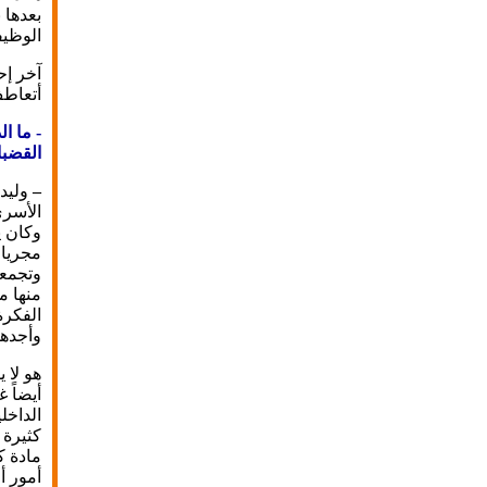
بعدها 
الوظيف
آخر إح
أتعاطف
- ما ا
القضب
–
وليد 
الأسرى
وكان ي
مجريات
وتجمعت
منها م
الفكرة 
وأجدها
هو لا ي
أيضاً 
الداخل
كثيرة 
مادة ك
أمور أ