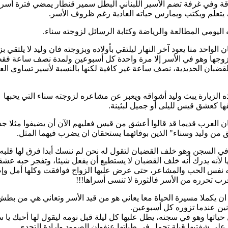
قة وفي غرفة تضم الأسير اللبناني البطل سمير قنطار يمضي فترة أسر
 ، يتعلم ويكتب ويمارس حياته العادية رغم ظروف الأسر.
اليومي المطالعة والرياضة وكتابة الرسائل لزوجته سناء.
ن الواحد منا يعود آخر النهار ليلتقي بأولاده وبزوجته فان وليد لا يلتقي ب
زوجها وهو في الأسر إلا مرة واحدة كل أسبوعين ولمدة نصف ساعة فق
لقضبان الحديدية، نصف ساعة غير كافية لكنها بالنسبة لأسير تساوي الع
 الزيارة يبث وليد أشواقه ويعبر عن مشاعره لزوجته سناء التي يحبها
ا كعشق قيس لليلى أو جميل لبثينة.
ان العرب قديما قد قالوا أعشق من قيس فعليهم الآن أن يضيفوا مثلا جديد
من وليد وسناء" الذين بوفائهما يستحقان ان يضرب فيهما المثل.
في السجن وهو خلف القضبان لتقول له نحن لم ننسك أبدا فرق لها قلبه
ا لأنه يدرك أنه خلف القضبان لا يستطيع أن يفعل شيئا، وتفجر حبه عشقاً
ه نفس الحب والمشاعر، حتى عرض عليها الزواج فوافقت وكلها أمل وإ
ب تحرره من الأسر فالثورة لا تنسى أسراها!!!
 ان يكملا مسيرة الحياة معا يعاني هو من قيد الأسر وتعاني هي من بطش
ين عندما تزوره كل أسبوعين.
حياتها وهو في سجنه، يطل عليها كل ليلة قبل نومه ليقول لها أحبك يا س
على شفتيها قبلة تحمل في طياتها عنفوان الصمود وإرادة التحدي.