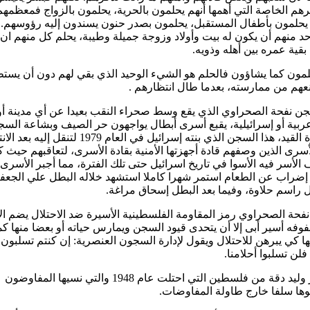
م الخاصة التي أهمها أنهم يحلمون بالحرية، يحلمون بالزواج فمعظمهم
 يحلمون بأطفال المستقبل، يحلمون بصدر حنون يسندون إليه رؤوسهم. 
د منهم أن يكون له بيت وأولاد وزوجة جميلة وطيبة، يحلم كل منهم ان
قية عمره بين أهله وذويه.
مون كما يشاؤون فالحلم هو الشيء الوحيد الذي بقي لهم دون أن يستط
عهم من ممارسته، بعدما طال انتظارهم .
 نفحة الصحراوي الذي يقع وسط صحراء النقب بعيدا عن أي مدينة أو
ربية أو إسرائيلية، يقبع أسرى أبطال يواجهون حر الصيف وبشاعة السج
وقسوة القيد، هذا السجن الذي بنته إسرائيل في العام 1979 لتنقل إليه ب
أسرى الذين وصفهم قادة أجهزتها الأمنية بقادة الأسرى، لتعاقبهم حيث 
لأسر فيه الأسوا في تاريخ اسرائيل حتى تلك الفترة، مما أجبر الأسرى
راب عن الطعام استمر شهرا كاملا استشهد خلاله البطل علي الجعف
 راسم حلاوة، وفيما بعد البطل إسحاق مراغة.
حة الصحراوي رمز المقاومة الفلسطينية الأسيرة ضد الاحتلال يضم ال
فه أسير أبى إلا أن يتحدى قيود السجن ويمارس حياته أو بعضا منها كم
ها كي يبرهن للاحتلال ويقول لإدارة السجون العنصرية: إن كنتم تسلبون
فلن تسلبوا أحلامنا.
الأسير وليد دقة من فلسطين التي احتلت عام 1948 والتي نسيها المفاوضون
ا سلفا خارج طاولة المفاوضات.