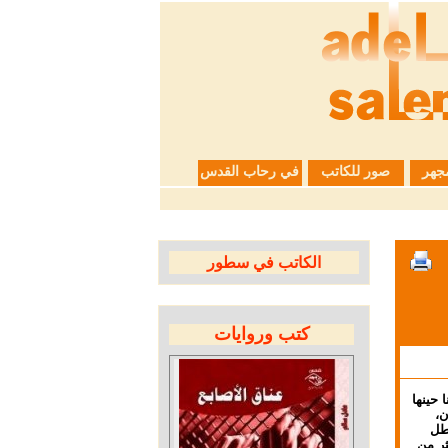
جهر
صور للكاتب
في رحاب القدس
الكاتب في سطور
كتب وروايات
لزميلة سناء سلامة، زوجة الأسير البطل وليد دقة عام ٢٠٠٤، كنا حينها
ن،
بطل
ثر من