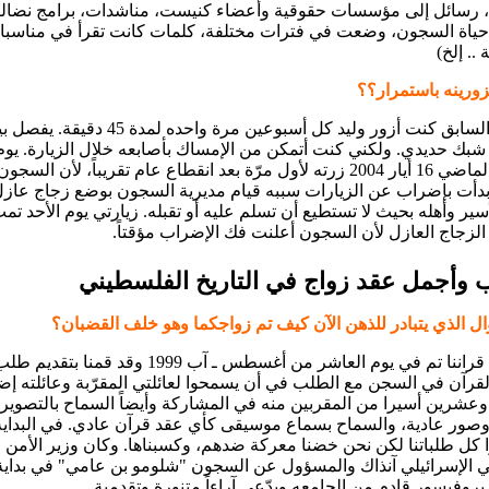
، رسائل إلى مؤسسات حقوقية وأعضاء كنيست، مناشدات، برامج نضالي
ياة السجون، وضعت في فترات مختلفة، كلمات كانت تقرأ في مناسبا
.. إلخ)
زورينه باستمرار؟؟
في السابق كنت أزور وليد كل أسبوعين مرة واحده لمدة 45 دقيقة. 
 شبك حديدي. ولكني كنت أتمكن من الإمساك بأصابعه خلال الزيارة. يوم
الأحد الماضي 16 أيار 2004 زرته لأول مرّة بعد انقطاع عام تقريباً، لأن السجون
دأت بإضراب عن الزيارات سببه قيام مديرية السجون بوضع زجاج عازل ك
أسير وأهله بحيث لا تستطيع أن تسلم عليه أو تقبله. زيارتي يوم الأحد تم
الزجاج العازل لأن السجون أعلنت فك الإضراب مؤقتاً.
 وأجمل عقد زواج في التاريخ الفلسطيني
ال الذي يتبادر للذهن الآن كيف تم زواجكما وهو خلف القضبان؟
عقد قراننا تم في يوم العاشر من أغسطس ـ آب 1999 وقد قمنا بتقديم ط
لقرآن في السجن مع الطلب في أن يسمحوا لعائلتي المقرّبة وعائلته إض
 وعشرين أسيرا من المقربين منه في المشاركة وأيضاً السماح بالتصوير،
وصور عادية، والسماح بسماع موسيقى كأي عقد قرآن عادي. في البداية
كل طلباتنا لكن نحن خضنا معركة ضدهم، وكسبناها. وكان وزير الأمن
ي الإسرائيلي آنذاك والمسؤول عن السجون "شلومو بن عامي" في بداية
بروفيسور قادم من الجامعه ويدّعي آراءاً متنورة وتقدمية.