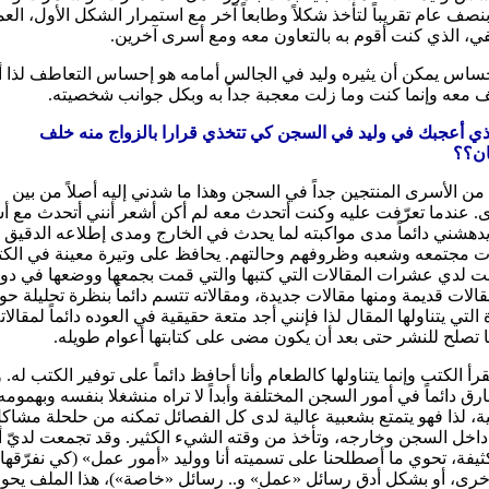
بنصف عام تقريباً لتأخذ شكلاً وطابعاً آخر مع استمرار الشكل الأول، الع
ي، الذي كنت أقوم به بالتعاون معه ومع أسرى آخرين.
ساس يمكن أن يثيره وليد في الجالس أمامه هو إحساس التعاطف لذا أن
 معه وإنما كنت وما زلت معجبة جداً به وبكل جوانب شخصيته.
لذي أعجبك في وليد في السجن كي تتخذي قرارا بالزواج منه خلف
ان؟؟
من الأسرى المنتجين جداً في السجن وهذا ما شدني إليه أصلاً من بين
. عندما تعرّفت عليه وكنت أتحدث معه لم أكن أشعر أنني أتحدث مع أ
دهشني دائماً مدى مواكبته لما يحدث في الخارج ومدى إطلاعه الدقيق 
 مجتمعه وشعبه وظروفهم وحالتهم. يحافظ على وتيرة معينة في الكتا
 لدي عشرات المقالات التي كتبها والتي قمت بجمعها ووضعها في دو
قالات قديمة ومنها مقالات جديدة، ومقالاته تتسم دائماً بنظرة تحليلة حو
التي يتناولها المقال لذا فإنني أجد متعة حقيقية في العوده دائماً لمقالات
 تصلح للنشر حتى بعد أن يكون مضى على كتابتها أعوام طويله.
قرأ الكتب وإنما يتناولها كالطعام وأنا أحافظ دائماً على توفير الكتب له. و
غارق دائماً في أمور السجن المختلفة وأبداً لا تراه منشغلا بنفسه وبهمومه
ية، لذا فهو يتمتع بشعبية عالية لدى كل الفصائل تمكنه من حلحلة مشاك
داخل السجن وخارجه، وتأخذ من وقته الشيء الكثير. وقد تجمعت لديّ أي
ثيفة، تحوي ما أصطلحنا على تسميته أنا ووليد «أمور عمل» (كي نفرّقها
خرى، أو بشكل أدق رسائل «عمل» و.. رسائل «خاصة»)، هذا الملف يحو