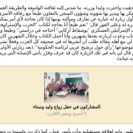
 ذهبت واخترت وليدا وزرته. ما شدني إليه ثقافته الواسعة والطريقة العمل
فكر بها ويدير بها شؤونه وشؤون السجن بالتعاون طبعاً مع رفاقه الأسرى
ول زيارة له عبارة عن تعارف وسألته يومها إذا كان بحاجة لأي أمر يمكن
ره له وعلى الفور قال: "نعم طبعاً أنا بحاجة لكتاب "الحرب والإستراتيجي
 الإسرائيلي العسكري "يوشفاط أركابي" أحتاجه في دراستي" وطبعاً 
تاب وعدت لزيارته بعدها بشهرين وأنا أحمل الكتاب وخلال الشهرين كان
ي مع أهله مقالة طلب أن أنشرها له في صحيفة كل العرب وفعلاً نشرت
وضوعها "رأي حول ترشيح عربي لرئاسة الحكومة". (بعد زيارتي الأولى 
 قال لي بأنه في تلك الزيارة كان قد عرف وقرّر بأنني الإنسانة التي يريد
 حياته).
المشاركون في حفل زواج وليد وسناء
9 أسرى وبعض الأقارب
سّس وليد لعلاقة مستقبلية بدأت بأمور عمل، كما ذكرت، واستمرّت وت