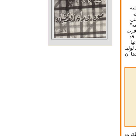
ية
.
ني
ه"
وفرت
 قد
ها
لوليد
ها أن
طوّرت