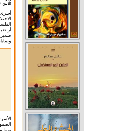
ثلاثين ع
أسرى ا
الاحتل
الفلسط
أراضيه
ضمير أ
وصاياه
الأسرى
الصمود
يوما م