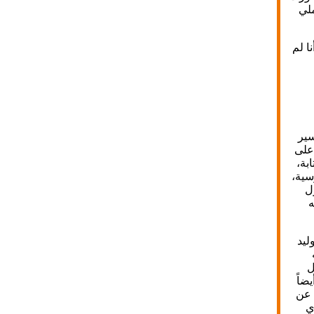
ملي
ا لم
سير
على
بة،
سية،
ل
ه
ليد
ل
ضاً
 عن
ي