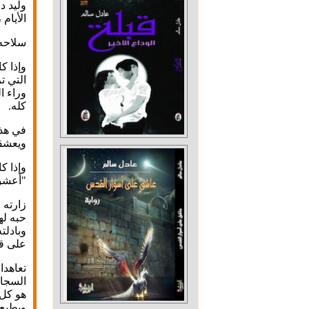
وليد د
الأيام
سلاحه 
وإذا كا
التي ت
وراء ا
كله.
في هذه
ويعشقه
وإذا ك
"أعشق 
زارته 
حبه له
وبادلت
على قر
تعاهدا
السجان
هو كل 
ويطبع 