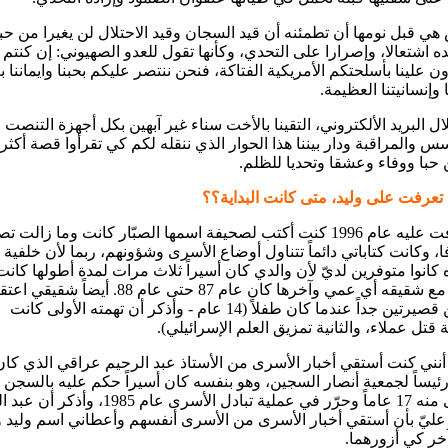
ي قبل نومها أن تطمئنه أن قيد السجان وقيد الاحتلال لن يغيرا من حبه
ده اشتعالا، وإصرارا على التحدي، وكأنها تقول للعدو الصهيوني: إن كنتم
ن علينا بأسلحتكم الأمريكية الفتاكة، فنحن ننتصر عليكم بحبنا وايماننا ب
 وإنسانيتنا العظيمة.
ل البريد الألكتروني، التقينا بالأخت سناء غير آبهين بكل أجهزة التنصت
س والمراقبة ودار بيننا هذا الحوار الذي ننقله لكم كي تقرأوا قصة أكثر
حبا ووفاء وعشقا وتحديا للظلم.
تعرفت على وليد، متى كانت البداية؟؟
تعرّفت عليه عام 1996 كنت أكتب لصحيفة اسمها الصبّار كانت وما زالت ت
ا، وكانت كتاباتي دائماً تتناول أوضاع الأسرى وشؤونهم، ربما لأن خلفية 
أعوام مع شقيقه أي عمي وآخرها كان عام 87 حتى عام 88. أيضاً شقيقي
فترتين قصيرتين جداً عندما كان طفلاً (14 عام - وأذكر أن تهمته الأولى كانت
 قتل عملاء، والثانية تمزيق العلم الإسرائيلي).
أنني كنت أستقي أخبار الأسرى من الأستاذ عبد الرحيم عراقي الذي كان
رئيساً لجمعية أنصار السجين، وهو بنفسه كان أسيراً حكم عليه بالسجن ا
وقضى منه 17 عاماً وحرّر في عملية تبادل الأسرى عام 1985، 
عليّ بأن أستقي أخبار الأسرى من الأسرى أنفسهم وأعطاني اسم وليد 
خر كي أزورهما.