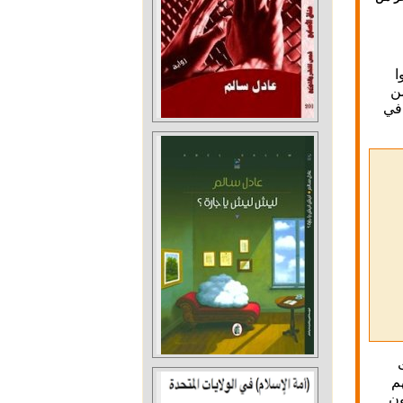
ا
من
 في
م
ون