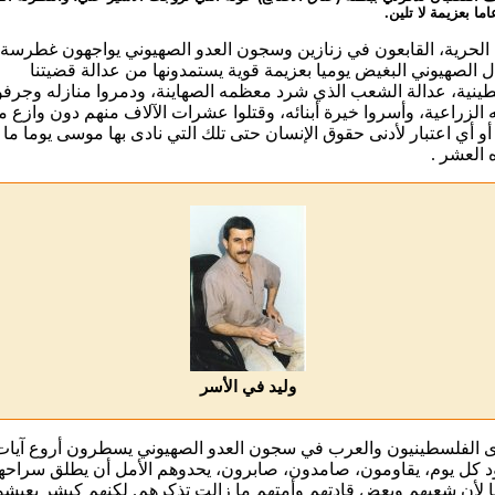
اما بعزيمة لا تلين.
لحرية، القابعون في زنازين وسجون العدو الصهيوني يواجهون غطرسة
ال الصهيوني البغيض يوميا بعزيمة قوية يستمدونها من عدالة قضيتنا
ينية، عدالة الشعب الذي شرد معظمه الصهاينة، ودمروا منازله وجرفو
 الزراعية، وأسروا خيرة أبنائه، وقتلوا عشرات الآلاف منهم دون وازع 
و أي اعتبار لأدنى حقوق الإنسان حتى تلك التي نادى بها موسى يوما ما
 العشر .
وليد في الأسر
 الفلسطينيون والعرب في سجون العدو الصهيوني يسطرون أروع آيات
 كل يوم، يقاومون، صامدون، صابرون، يحدوهم الأمل أن يطلق سراحه
ا لأن شعبهم وبعض قادتهم وأمتهم ما زالت تذكرهم. لكنهم كبشر يعيش