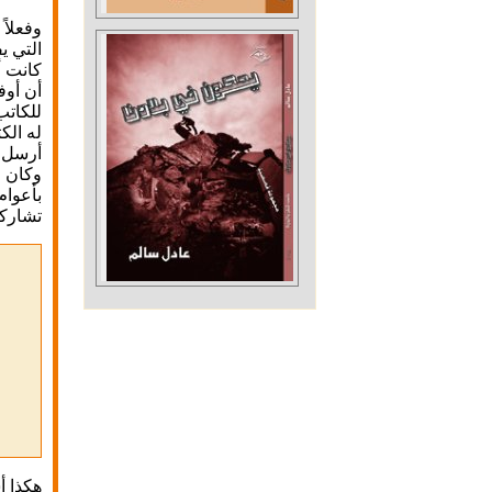
وفعلاً
التي ي
كانت أ
أن أوف
للكاتب
له الك
أرسل ل
وكان م
بأعوام
تشاركه
هكذا أ