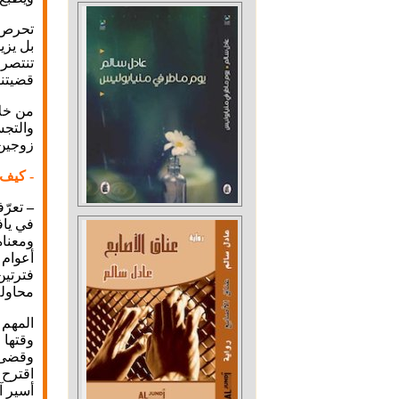
تحرص ه
بل يزي
تنتصرو
قضيتنا
من خلا
والتجس
زوجين 
- كيف 
–
في ياف
محاولة
المهم 
وقتها 
اقترح 
أسير آ