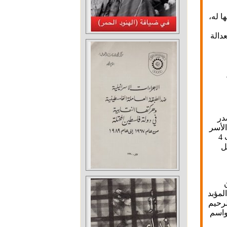
ا له،
عدالة
صدر
الأسر
ومعناه كانوا متوفرين لديّ لأن والدي كان أسيراً ثلاث مرات لمدة أطولها كانت 4
 اعتقل
لمؤبد
وأذكر أن عبد الرحيم
واسم