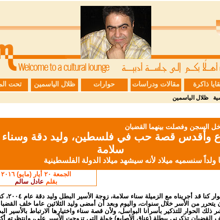
قايا ذاكرة
مقالات ودراسات
حوارات
ظلال الياسمين
تحت الم
ية
|
ظلال الياسمين
خل السجن وفصلت بينهما القضبان
ع وأقدس قصة حب في فلسطين، وليد دقة وسناء
سلامة
نا ولداً سنسميه ميلاد لأنه سيشهد ميلاد الدولة الفلسطينية
الجمعة ٢٠ أيار (مايو) ٢٠١٦
بقلم
عادل سالم
هذا الحوار كنا قد أجريناه مع ا
 يتحرر من الأسر خلال سنوات، واليوم وبعد أن أمضى وليد الثلاثين عاما خلف القضبا
ر ذلك الحوار للتذكير بأسرانا البواسل، ولأن قصة سناء واختيارها الارتباط بالأسير ال
 القضبان تذكرني ببطلة (عناق الأصابع) خولة التي تزوجت الأسير علي، وانتظرته أك