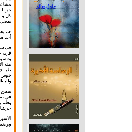
مشاعره
عزابا،
كل واح
يقضي ب
هم يحل
أحد من
في سجن
قرية ع
منه ال
ظروف ا
خوص إض
والبطل
سحن نف
في صفو
يحلم ب
حريتنا 
ووضعوه