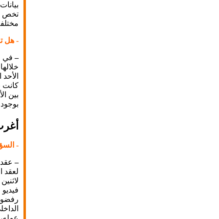
بيانات
تخص ح
مختلفة 
- هل ت
–
خلالها
كانت ب
بين ال
بوجود 
أغرب
- السؤ
–
لعقد ا
لاثنين
فيديو 
رفضوا 
الداخل
عمله، 