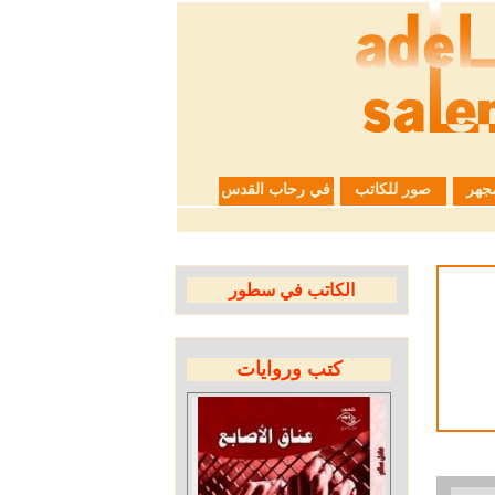
جهر
صور للكاتب
في رحاب القدس
الكاتب في سطور
كتب وروايات