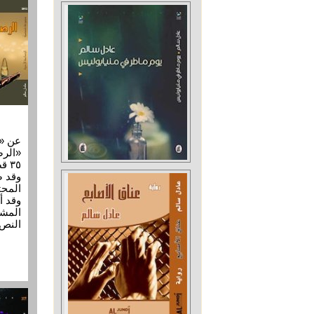
عن «د
٣٥ 
وقد ص
المحت
وقد أ
المشر
النص 