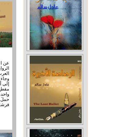
عن ال
العرب
وجاء 
إلى أ
مقطع 
واحدة
حملَ 
فرشته