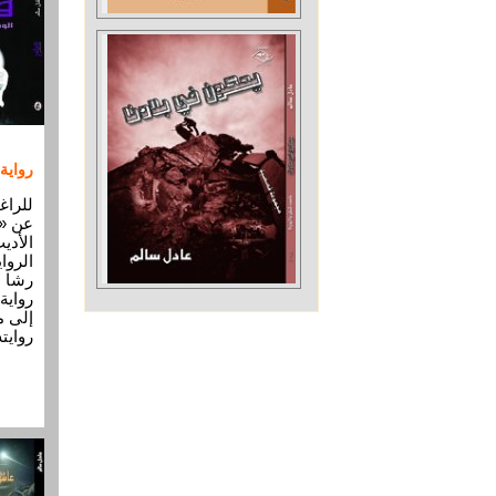
رواية
للراغ
الأدي
رشا 
رواية
إلى م
روايت