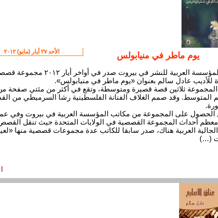
الأحد ٢٧ أيار (مايو) ٢٠١٢
يوم ماطر في منيابولس
عن المؤسسة العربية للنشر في بيروت صدر في أواخر أيار ٢٠١٢ مجم
 للأديب عادل سالم بعنوان «يوم ماطر في منيابولس».
لمجموعة ثلاثين قصة قصيرة ومتوسطة، وتقع في أكثر من مئتي صفحة من
 المتوسط. وقد صمم الغلاف الفنانة الفلسطينية رشا السرميطي من ال
رة.
الحصول على المجموعة من مكاتب المؤسسة العربية في بيروت وفي عما
معظم أحداث المجموعة القصصية في الولايات المتحدة حيث تنقل القصص
الجالية العربية هناك، صدر سابقا للكاتب عدة مجموعات قصصية منها «لعي
ت (…)
ا