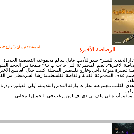
الجمعة ١٢ نيسان (أبريل) ٢٠١٣
الرصاصة الأخيرة
ار الجندي للنشر» صدر للأديب عادل سالم مجموعته القصصية الجديدة
«الرصاصة الأخيرة»، تضم المجموعة التي جاءت ب ٢٨٨ صفحة من ا
قصة قصيرة منوعة داخل وخارج فلسطين المحتلة. كتبت خلال العامين الأخير
مم غلاف المجموعة الفنانة والقاصة الفلسطينية رشا السرميطي من ال
لة.
هدى الكاتب مجموعته لحارات وأزقة القدس القديمة، أولى القبلتين، ودرة
قين.
مرفق أدناة في ملف بي دي إف لمن يرغب في التحميل المجاني
ا