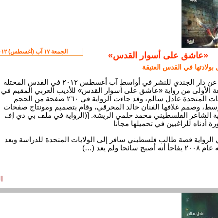
الجمعة ١٧ آب (أغسطس) ٢٠١٢
«عاشق على أسوار القدس»
بولادتها في القدس العتيقة
صدر عن دار الجندي للنشر في أواسط آب أغسطس ٢٠١٢ في القدس المحتلة
ة الأولى من رواية «عاشق على أسوار القدس» للأديب العربي المقيم في
الولايات المتحدة عادل سالم، وقد جاءت الرواية في ٢٦٠ صفحة من الحجم
سط، وصمم غلافها الفنان خالد المحرقي، وقام بتصميم ومونتاج صفحات
ية الشاعر الفلسطيني محمد حلمي الريشة. [(الرواية في ملف بي دي إف
ة أدناه للراغبين في تحميلها مجانا
الرواية قصة طالب فلسطيني سافر إلى الولايات المتحدة للدراسة وبعد
نه أصبح سائحا ولم يعد (…)
ا