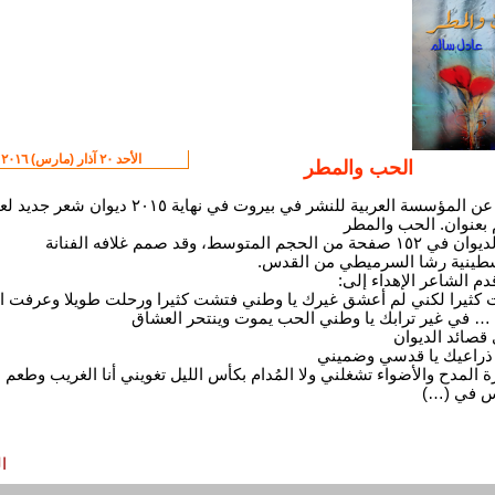
الأحد ٢٠ آذار (مارس) ٢٠١٦
الحب والمطر
صدر عن المؤسسة العربية للنشر في بيروت في نهاية ٢٠١٥ ديوان شعر
بعنوان. الحب والمطر
يقع الديوان في ١٥٢ صفحة من الحجم المتوسط، وقد صمم غلافه الفنانة
طينية رشا السرميطي من القدس.
دم الشاعر الإهداء إلى:
 كثيرا لكني لم أعشق غيرك يا وطني فتشت كثيرا ورحلت طويلا وعرفت ال
 … في غير ترابك يا وطني الحب يموت وينتحر العشاق
قصائد الديوان
ذراعيك يا قدسي وضميني
رة المدح والأضواء تشغلني ولا المُدام بكأس الليل تغويني أنا الغريب وطعم
س في (…)
ا