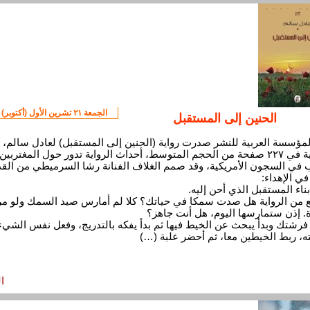
الجمعة ٢١ تشرين الأول (أكتوبر) ٢٠١٦
الحنين إلى المستقبل
مؤسسة العربية للنشر صدرت رواية (الحنين إلى المستقبل) لعادل سالم،
الرواية في ٢٢٧ صفحة من الحجم المتوسط، أحداث الرواية تدور حول المغتربين
 في السجون الأمريكية، وقد صمم الغلاف الفنانة رشا السرميطي من الق
في الإهداء:
بناء المستقبل الذي أحن إليه.
من الرواية هل صدت سمكا في حياتك؟ كلا لم أمارس صيد السمك ولو مر
. إذن ستمارسها اليوم، هل أنت جاهز؟
فرشتك وبدأ يبحث عن الخيط فيها ثم بدأ يفكه بالتدريج، وفعل نفس الشيء
، ربط الخيطين معا، ثم أحضر علبة (…)
ا