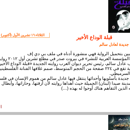
الثلاثاء ١٦ تشرين الأول (أكتوبر) ٢٠١٢
قبلة الوداع الأخير
 جديدة لعادل سالم
بين بتحميل الرواية فهي منشورة أدناه في ملف بي دي إف
عن «المؤسسة العربية للنشر» في بيروت صدر في مطلع تشرين أول
ب عادل سالم، رئيس تحرير ديوان العرب روايته الجديدة «قبلة الوداع الأخير
الرواية تقع في ٢٢٤ صفحة من الحجم المتوسط، صمم غلافها الفنانة الفلسطيني
السرميطي.
 جديدة بأسلوبها وأحداثها ينتقل فيها عادل سالم من هموم الإنسان في فل
دينة صيدا (لبنان) الجميلة حيث أهداها روايته لأن أزقتها، وحاراتها، وأبطال
ه الذين التقاهم هناك أوحوا له بهذه (…)
ا