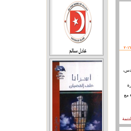
دس،
ة
 مع
لتتمة