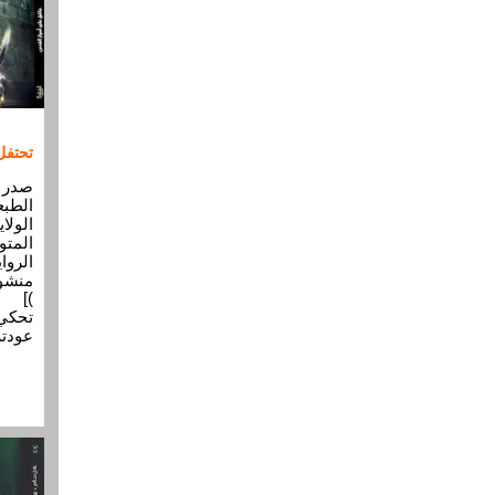
تحتفل 
الطبع
المتو
الروا
منشور
)]
تحكي 
عودته عام ٢٠٠٨ يفاجأ أ