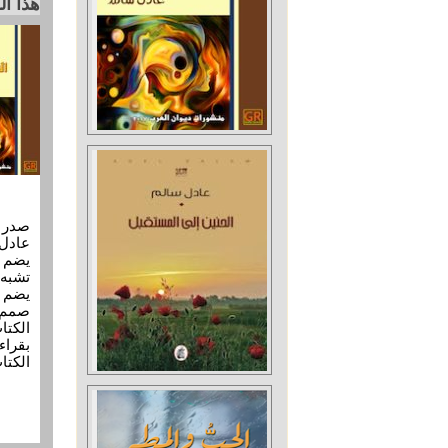
هذا ا
عادل 
تشبه 
يضم ا
صمم ا
الكتا
بقراء
الكتا