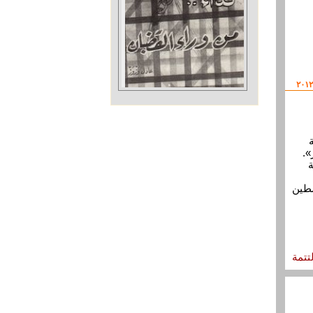
 ٢٠١٢ رواية
».
ة
سطين
لتتمة