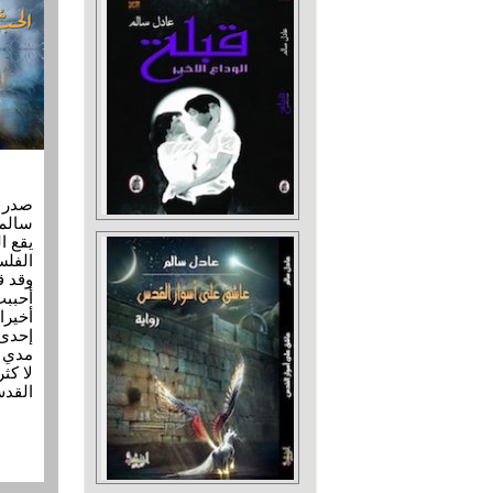
سالم 
الفلس
وقد ق
أحببت
أخيرا
إحدى 
مدي 
لا كث
القد