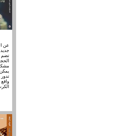
جديدة
تضم ا
الحجم
مشكو
يمكن 
تدور 
واقع 
الكر