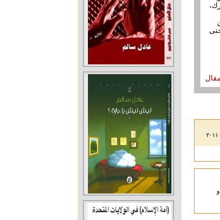
رك،
حتى
مقال
و