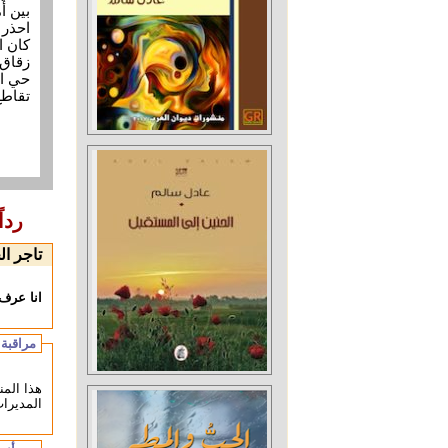
بين أ
احذر‪‬
كان ا
زقاق 
حي ال
تقاطع
ردا
تاجر ا
انا عرف
مراقبة 
هذا المن
المديرات