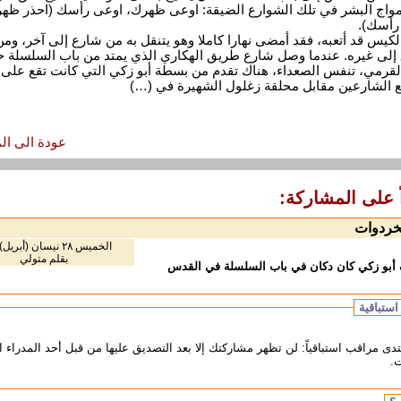
مواج البشر في تلك الشوارع الضيقة: اوعى ظهرك، اوعى رأسك (احذر ظه
 رأسك).
لكيس قد أتعبه، فقد أمضى نهارا كاملا وهو يتنقل به من شارع إلى آخر، ومن
إلى غيره. عندما وصل شارع طريق الهكاري الذي يمتد من باب السلسلة 
قرمي، تنفس الصعداء، هناك تقدم من بسطة أبو زكي التي كانت تقع على
 الشارعين مقابل محلقة زغلول الشهيرة في (…)
عودة الى ال
ً على المشاركة:
لخردوات
الخميس ٢٨ نيسان (أبريل) ٢٠١١
بقلم متولي
 أبو زكي كان دكان في باب السلسلة في القدس
استباقية
تدى مراقب استباقياً: لن تظهر مشاركتك إلا بعد التصديق عليها من قبل أحد المدراء ا
.