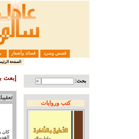
قصص وسرد
قصائد وأشعار
ب
الصفحة الرئيس
إبعث ب
بحث:
تعقيب
كتب وروايات
كان ي
القدي