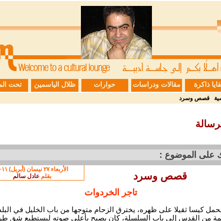
قايا ذاكرة
مقالات ودراسات
حوارات
ظلال الياسمين
تحت الم
ية
|
قصص وسرد
رسالة
ك على الموضوع :
الأربعاء ٢٧ نيسان (أبريل) ٢٠١١
قصص وسرد
بقلم
عادل سالم
تاجر الخردوات
حمل كيسا ثقيلا على ظهره، يخترق الزحام متوجها من باب الخليل في البلد
مة من القدس إلى باب السلسلة، كان يصيح بأعلى صوته ليستطيع شق طر