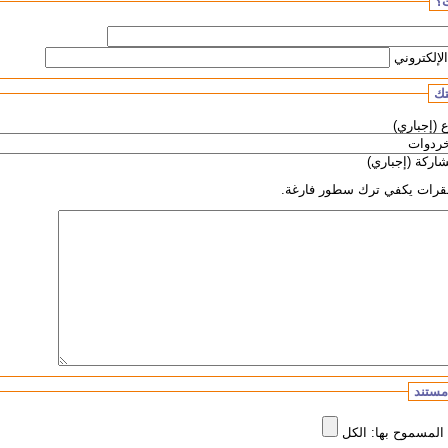
؟
لإلكتروني
ك
 (إجباري)
اركة (إجباري)
فقرات يكفي ترك سطور فارغة.
مستند
المسموح بها: الكل