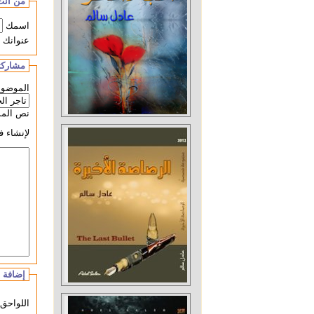
من أنت
اسمك
عنوانك ا
مشاركت
الموضوع
نص المش
لإنشاء 
إضافة 
اللواحق 