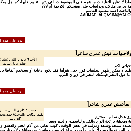
ماذا لا تظهر التعليقات مباشرة على الموضوعات التي يتم التعليق عليها، كما هل يمكنن
ة بعرض مقالات ودراسات على صفحتكم الكريمة أم لا؟؟
والباحث احمد محمود القاسم
AAHMAD_ALQASIM@YAHO
الرد على هذه ا
لأجلها سأعيش عمري شاعراً
الأحد ٦ كانون الثاني (يناير) ٢٠٠٨
بقلم عادل سالم
حياتي لكم
بعا لا يمكن إظهار التعليقات فورا حتى نقرأها فقد تكون دعاية أو تستخدم ألفاظا نابي
ما حول النشر فيمكنك النشر في ديوان العرب
الرد على هذه ا
ا سأعيش عمري شاعراً
السبت ٥ كانون الثاني (يناير) ٢٠٠٨
بقلم الكاتب والباحث/احمد محم
زيز عادل سالم المحترم
/ابو باسل
ة ومعبقة برائحة الورد والفل والياسمين والعنبر وبعد
صيدة ممتعة وشيقة ومؤلمة في نفس الوقت ، كونك تعاني من آلام الحب والعشق وال
ن الجوانح والحبيب لا يعلم بما يجري بداخلك، وبين جوانحك من معاناة وآلام ونار مس