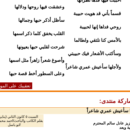
أحببت فيها قدها نظراتها
وعشقت فيها روحها ودلالها
قسماً بأني قد هويت حبيبة
سأظل أذكر حبها وجمالها
روحي فداها إنها لحبيبة
القلب يخفق كلما ذكر اسمها
بالأمس كنا نلتقي ولطالما
شرحت لقلبي حبها بعيونها
وسأكتب الأشعار فيك حبيبتي
وأصوغ شعراً زاهراً مثل اسمها
ولأجلها سأعيش عمري شاعراً
وعلى السطور أخط قصة حبها
تعقيبك على الم
ركة منتدى:
ا سأعيش عمري شاعراً
السبت ٥ كانون الثاني (يناير) ٢٠٠٨
بقلم الكاتب والباحث/احمد محم
عزيز عادل سالم المحترم
/ابو باسل
ة وبعد