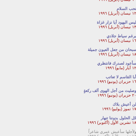
حب السلام
 نيسان (أبريل) ١٩٩٦
يس اليهود أيا نزار غزاة
 نيسان (أبريل) ١٩٩٦
رغم سياط جلادي
 نيسان (أبريل) ١٩٩٦
بحان من جعل العيون جميلة
 نيسان (أبريل) ١٩٩٦
أعود لصدرك فانتظري
 أيار (مايو) ١٩٩٦
با القاسم لا تعاتب
 حزيران (يونيو) ١٩٩٦
صليت من أجل الهوى ألف ركعةٍ
 حزيران (يونيو) ١٩٩٦
ن أعيش بلاك
 تموز (يوليو) ١٩٩٦
ل الحلول بدوننا تنهار
تشرين الأول (أكتوبر) ١٩٩٦
لأجلها سأعيش عمري شاعراً