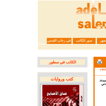
جهر
صور للكاتب
في رحاب القدس
الكاتب في سطور
كتب وروايات
لقصيدة،
دتي