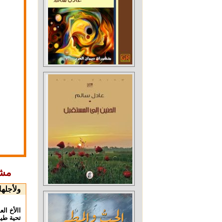
مشا
ولأجله
االأخ ال
تحية طيب