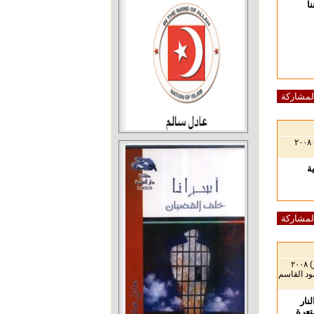
ا
لمشاركة
ة
لمشاركة
ود القاسم
نار
تعرة