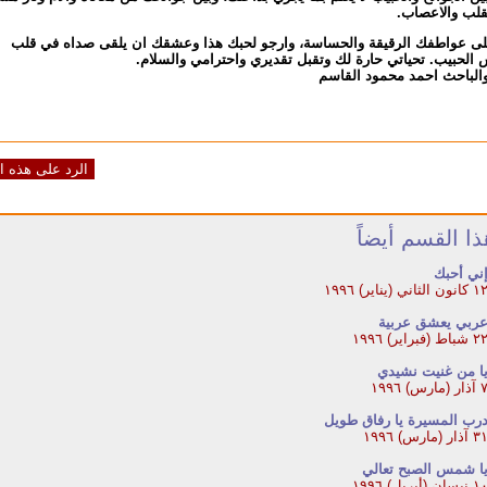
قلب والاعصاب.
لى عواطفك الرقيقة والحساسة، وارجو لحبك هذا وعشقك ان يلقى صداه في قلب
الحبيب. تحياتي حارة لك وتقبل تقديري واحترامي والسلام.
والباحث احمد محمود القاسم
الرد على هذه ا
ا القسم أيضاً
ني أحبك
كانون الثاني (يناير) ١٩٩٦
ربي يعشق عربية
 شباط (فبراير) ١٩٩٦
ا من غنيت نشيدي
ار (مارس) ١٩٩٦
رب المسيرة يا رفاق طويل
 آذار (مارس) ١٩٩٦
ا شمس الصبح تعالي
 نيسان (أبريل) ١٩٩٦