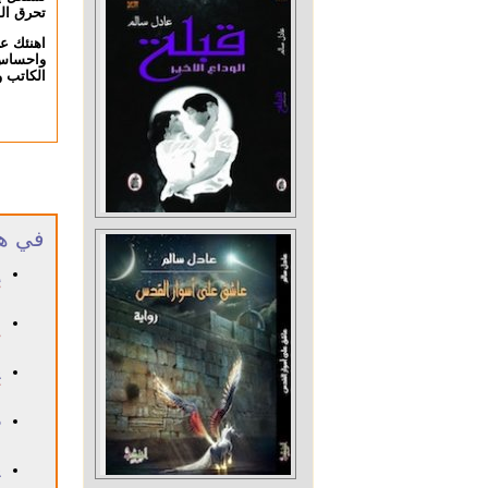
تحرق ال
اهنئك ع
واحساس 
الكاتب 
في هذ
إ
١٢ 
ع
٢٢
ي
٧ آذ
د
٣١
ي
١٠