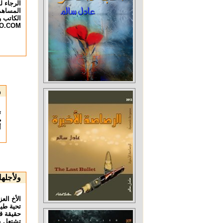
الرجاء ل
المساهم
الكاتب 
O.COM
و
ت
ط
أ
ولأجله
الأخ الع
تحية طيب
حقيقة ق
تشتعل بي