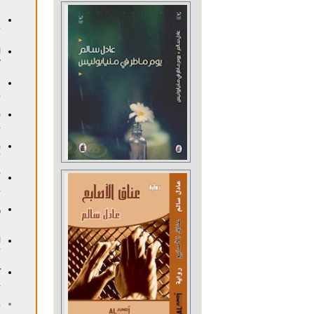
ن
١٢
ل
١٣
ب
١٦
س
١٨
س
١٢
أ
١٦
و
٢٠
ل
١٧
ك
١٨ 
و