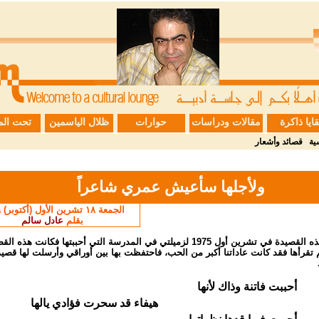
قايا ذاكرة
مقالات ودراسات
حوارات
ظلال الياسمين
تحت الم
ية
|
قصائد وأشعار
ولأجلها سأعيش عمري شاعراً
الجمعة ١٨ تشرين الأول (أكتوبر) ١٩٩٦
بقلم
عادل سالم
كتبت هذه القصيدة في تشرين أول 1975 لزميلتي في المدرسة التي أحببتها فكانت هذه ا
م تقرأها فقد كانت عاداتنا أكبر من الحب، فاحتفظت بها بين أوراقي وأرسلت لها قصي
أحببت فاتنة وذاك لأنها
هيفاء قد سحرت فؤادي يالها