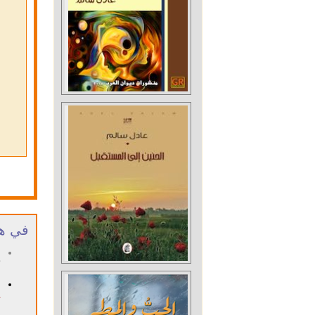
في هذ
م
١٧ 
ا
٦ ني