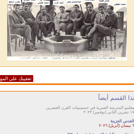
تعقيبك على الم
ا القسم أيضاً
علمو المدرسة العمرية في خمسينيات القرن العشرين
تشرين الثاني (نوفمبر) ٢٠٢٣
لقدس الحزينة
سان (أبريل) ٢٠٢٦