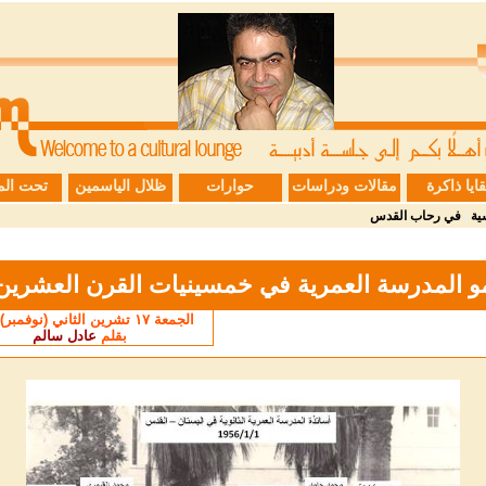
قايا ذاكرة
مقالات ودراسات
حوارات
ظلال الياسمين
تحت الم
ية
|
في رحاب القدس
و المدرسة العمرية في خمسينيات القرن العشرين
الجمعة ١٧ تشرين الثاني (نوفمبر) ٢٠٢٣
بقلم
عادل سالم