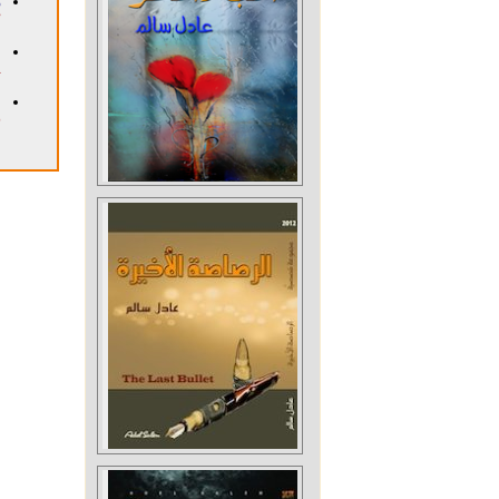
م
١٢
ا
١٨
ا
٢٥